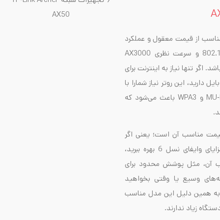
 است که ترکیبی مناسب از قیمت معقول و عملکرد
قابل قبول را ارائه می‌دهد. این مدل با استاندارد 802.11ax و سرعت نظری AX3000
د. اگر تنها نیاز به اینترنت برای
یل دارید، این روتر نیاز شمارا با
هزینه‌ای نه‌چندان زیاد برآورده می‌کند. پشتیبانی از MU‑MIMO و WPA3 باعث می‌شود که
د.
قیمت مناسب آن است؛ یعنی اگر
نمی‌خواهید سرمایه زیادی خرج کنید اما می‌خواهید از مزایای وایفای نسل 6 بهره ببرید،
 معایب آن، مثل پوشش محدود برای
6GHz (6E)، یعنی برای خانه‌های وسیع یا وقتی بخواهید
 به همین دلیل این مدل مناسب
تگاه زیاد ندارند.