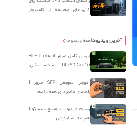
راهنمای انتخاب UPS مناسب برای
کاربردهای مختلف؛ از کامپیوتر
خانگی و گیمینگ تا سرور و
تجهیزات شبکه
آخرین ویدیوها
همه ویدیوها
بررسی کامل سرور HPE ProLiant
DL380 Gen10 – مشخصات فنی،
امنیت و عملکرد
آموزش تعویض SFP سرور |
راهنمای جامع برای همه برندها
ریست و ریبوت سوییچ سیسکو |
همراه فیلم آموزشی