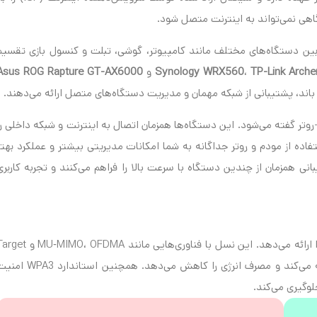
اهی نمی‌تواند به اینترنت متصل شود.
 بین دستگاه‌های مختلف مانند کامپیوتر، گوشی، تبلت و کنسول بازی تقسیم
TP-Link Arch
،
Synology WRX560
و
Asus ROG Rapture GT-AX6000
 باند، پشتیبانی از شبکه مهمان و مدیریت دستگاه‌های متصل ارائه می‌دهند.
-روتر گفته می‌شود. این دستگاه‌ها همزمان اتصال به اینترنت و شبکه داخلی را
استفاده از مودم و روتر جداگانه به شما امکانات مدیریتی بیشتر و عملکرد بهتر
وترهای پیشرفته Wi-Fi 6E قابلیت پشتیبانی همزمان از چندین دستگاه با سرعت بالا را فراهم می‌کنند و تجربه کاربر
Wi‑Fi 6 یا 802.11ax، سرعت نظری تا ۹٫۶ گیگابیت بر ثانیه را ارائه می‌دهد. این نسل با فناوری‌هایی مانند MO، OFDMA
Wake Time، انتقال داده همزمان به چندین دستگاه را بهینه می‌کند و مصرف انرژی را کاهش می‌دهد. همچنین استاندا
لوگیری می‌کند.