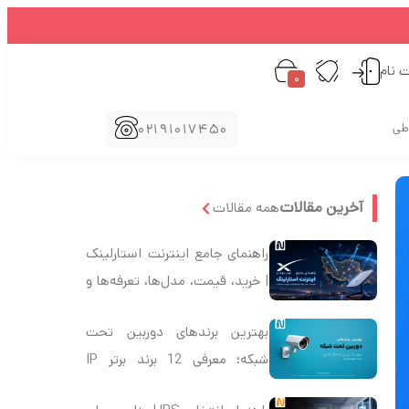
ت نام
0
02191017450
اطی
آخرین مقالات
همه مقالات
راهنمای جامع اینترنت استارلینک
| خرید، قیمت، مدل‌ها، تعرفه‌ها و
نحوه استفاده از Starlink در ایران
بهترین برندهای دوربین تحت
شبکه؛ معرفی 12 برند برتر IP
Camera برای خرید هوشمندانه