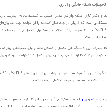
ها و دفاتر کاری، شبکه وای‌فای نقش حیاتی در کیفیت تجربه اینترنت دارد.
شکلاتی است که کاربران در چند سال گذشته با آن مواجه بوده‌اند. وای‌فای
نسل ششم یا Wi‑Fi 6 (802.11ax) و نسخه پیشرفته‌تر آن Wi‑Fi 6E، با ارائه سرعت بالاتر، ظرفیت بیشتر برای اتصال چندین دستگاه 
 ایجاد کرده‌اند.
هد، بلکه مصرف انرژی دستگاه‌های متصل را کاهش داده و برای محیط‌های پرتراکم با
تعداد دستگاه زیاد ایده‌آل است. نسخه 6E با اضافه کردن باند فرکانسی ۶ گیگاهرتز، فضای بیشتری برای انتقال داده فراهم می‌کند و برا
هدف این مقاله، ارائه یک راهنمای خرید جامع برای کاربران خانگی، اداری و گیمرهاست. در ا
‌اند تا انتخاب مناسب و هوشمندانه‌ای داشته باشید.
وند و
مودم
و
روتر
را با هم اشتباه می‌گیرند، در حالی که هر یک نقش متفاوتی
دارند. مودم وظیفه اتصال خانه یا دفتر شما به اینترنت را بر عهده دارد و سیگنال ارائه‌شده توسط سرویس‌دهنده این