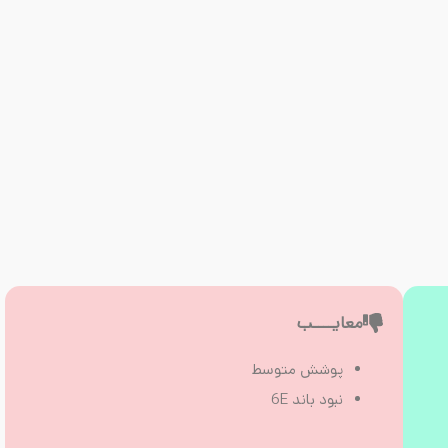
معایــــب
پوشش متوسط
نبود باند 6E