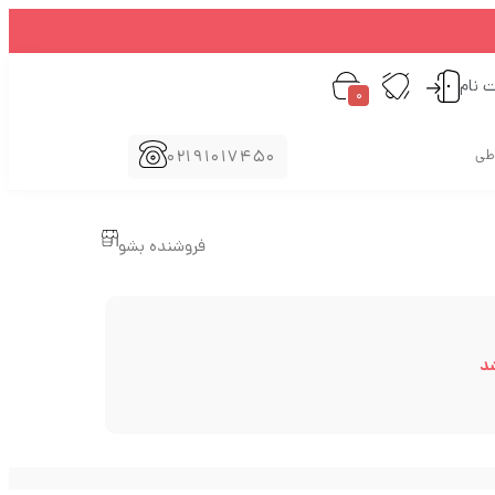
ت نام
0
02191017450
اطی
فروشنده بشو
د