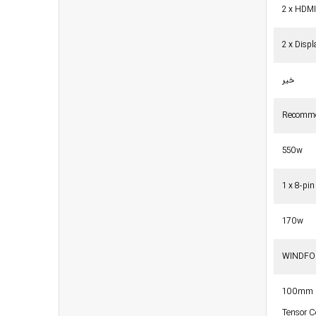
2 x HDMI
2 x Displ
خیر
Recomme
550w
1 x 8-pin
170w
WINDFO
100mm un
Tensor C