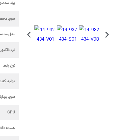
برند محصو
سری محص
مدل محصو
فرم فاکتور 
نوع رابط
تولید کنن
سری پردازن
GPU
هسته Cuda