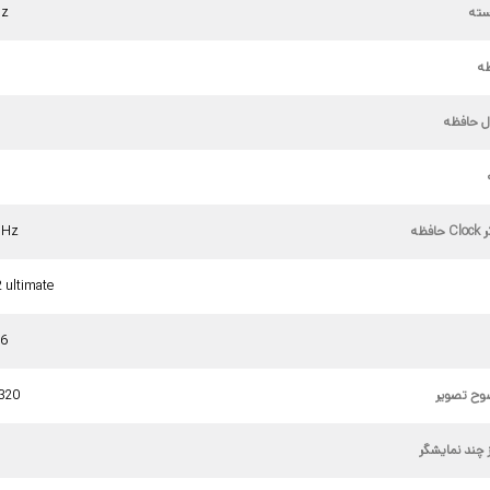
سته
Hz
ظه
ل حافظه
فظه
MHz
2 ultimate
.6
وح تصویر
4320
ز چند نمایشگر