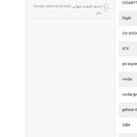
GIGABY
حدود قیمت جهانی: [wcsp-second-price]
دلار
Eagle
GV-N30
ATX
pci expr
nvidia
nvidia ge
geforce 
3584