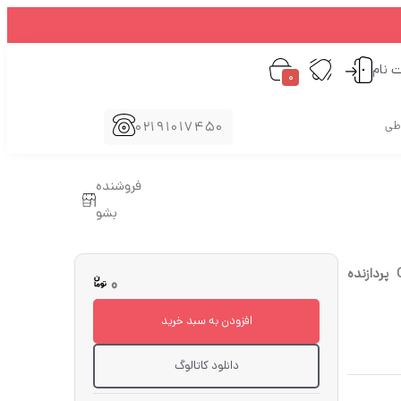
ت نام
0
02191017450
اطی
فروشنده
بشو
کارت گرافیکی گیگابایت (GIGABYTE) مدل GV-N3060EAGLE-OC-12GD-REV2.0 پردازنده
0
افزودن به سبد خرید
دانلود کاتالوگ