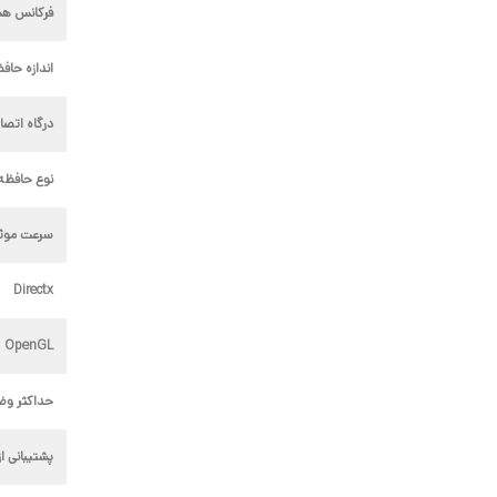
فرکانس ه
اندازه حاف
درگاه اتصا
نوع حافظه
سرعت موثر Clock حا
Directx
OpenGL
حداکثر وض
پشتیبانی ا