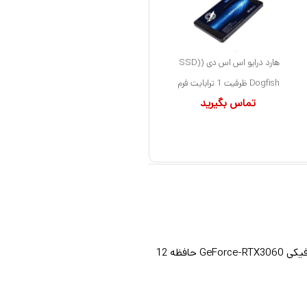
هارد درایو اس اس دی (SSD)
Dogfish ظرفیت 1 ترابایت فرم
تماس بگیرید
فاکتور 2.5 اینچ رابط SATA
اولین نفری باشید که دیدگاهی را ارسال می کنید برای “کارت گرافیکی گیگابایت (GIGABYTE) مدل GV-N3060EAGLE-OC-12GD-REV2.0 پردازنده گرافیکی GeForce-RTX3060 حافظه 12