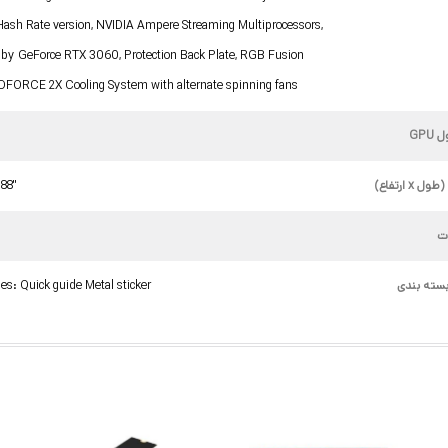
Hash Rate version, NVIDIA Ampere Streaming Multiprocessors,
by GeForce RTX 3060, Protection Back Plate, RGB Fusion
DFORCE 2X Cooling System with alternate spinning fans
GPU
 x ارتفاع)
.88"
ت
سته بندی
es: Quick guide Metal sticker