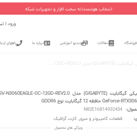
انتخاب هوشمندانه سخت افزار و تجهیزات شبکه
ورود | ثب
فروشگاه
مقالات
ویدیو آموزشی
درباره ما
راههای ارتب
ردازنده گرافیکی GeForce-RTX3060 حافظه 12 گیگابایت نوع GDDR6
صول:
N82E16814932434
:
قطعات کامپیوتر و سرور
,
کارت گرافیک
ویژگی های محصول