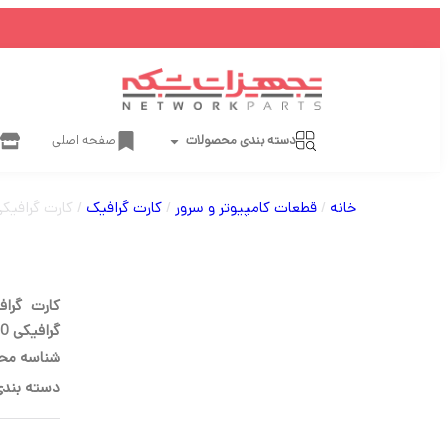
دسته بندی محصولات
صفحه اصلی
خانه
/
قطعات کامپیوتر و سرور
/
کارت گرافیک
/ کارت گرافیکی گیگابایت (GIGABYTE) مدل GV-N3060EAGLE-OC-12GD-REV2.0 پ
گرافیکی GeForce-RTX3060 حافظه 12 گیگابایت نوع GDDR6
شناسه مح
دسته بندی