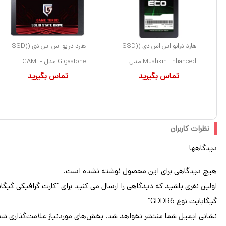
هارد درایو اس اس دی (SSD)
هارد درایو اس اس دی (SSD)
Mushkin Enhanced مدل
Gigastone مدل GAME-
تماس بگیرید
تماس بگیرید
MKNSSDEN1TB ظرفیت 1
TURBO ظرفیت 1 ترابایت فرم
ترابایت فرم فاکتور 2.5 اینچ
فاکتور 2.5 اینچ رابط SATA
رابط SATA
نظرات کاربران
دیدگاهها
هیچ دیدگاهی برای این محصول نوشته نشده است.
گیگابایت نوع GDDR6”
نشانی ایمیل شما منتشر نخواهد شد.
بخش‌های موردنیاز علامت‌گذاری شد