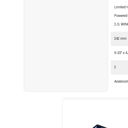
Limited 
Powered 
2.0, WIN
242 mm
9.53" x 4
2
Accessori