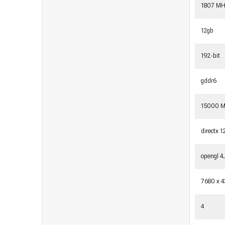
1807 M
12gb
192-bit
gddr6
15000 
directx 1
opengl 4
7680 x 
4