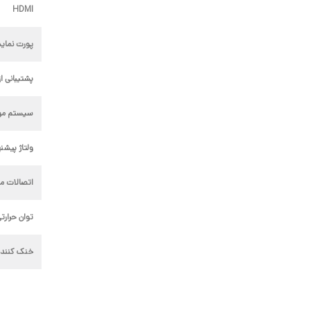
HDMI
پورت نمای
پشتیبانی از LI
سیستم مورد
ولتاژ پیشن
اتصالات من
توان حرارتی (P
خنک کننده