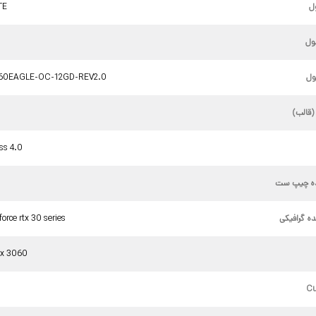
ل
TE
ول
ل
60EAGLE-OC-12GD-REV2.0
(قالب)
ess 4.0
ده چیپ ست
ده گرافیکی
force rtx 30 series
rtx 3060