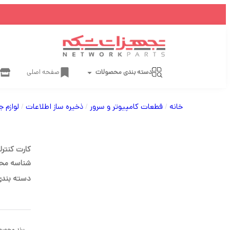
دسته بندی محصولات
صفحه اصلی
خانه
/
قطعات کامپیوتر و سرور
/
ذخیره ساز اطلاعات
/
لوازم 
کارت کنترلر SATA-III Syba مدل X40071
شناسه مح
دسته بندی
برند محصو