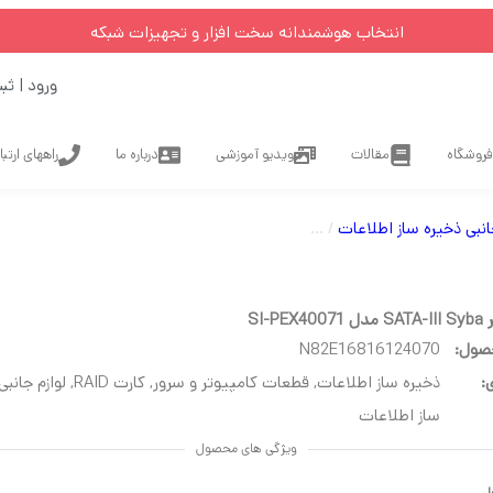
انتخاب هوشمندانه سخت افزار و تجهیزات شبکه
ورود | ثب
فروشگاه
مقالات
ویدیو آموزشی
درباره ما
راههای ارتب
جانبی ذخیره ساز اطلاعات
/
کارت RAID
/ کارت کنترلر SATA-III Syba مدل SI-PEX40071
SI-PE
صول:
N82E16816124070
:
ذخیره ساز اطلاعات
,
قطعات کامپیوتر و سرور
,
کارت RAID
,
لوازم جانبی
ساز اطلاعات
ویژگی های محصول
ل