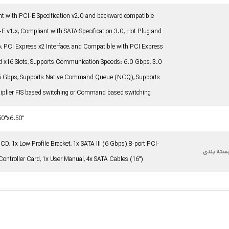
t with PCI-E Specification v2.0 and backward compatible
-E v1.x, Compliant with SATA Specification 3.0, Hot Plug and
, PCI Express x2 Interface, and Compatible with PCI Express
nd x16 Slots, Supports Communication Speeds: 6.0 Gbps, 3.0
5 Gbps, Supports Native Command Queue (NCQ), Supports
tiplier FIS based switching or Command based switching
50"x6.50"
 CD, 1x Low Profile Bracket, 1x SATA III (6 Gbps) 8-port PCI-
سته بندی
Controller Card, 1x User Manual, 4x SATA Cables (16")