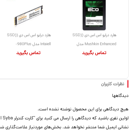
هارد درایو اس اس دی (SSD)
هارد درایو اس اس دی (SSD)
Mushkin Enhanced مدل
Intaiell مدل 980Plus-
تماس بگیرید
تماس بگیرید
MKNSSDEN1TB ظرفیت 1
ظرفیت 1 ترابایت فرم فاکتور
ترابایت فرم فاکتور 2.5 اینچ
M.2-2280 رابط NVMe
رابط SATA
نظرات کاربران
دیدگاهها
هیچ دیدگاهی برای این محصول نوشته نشده است.
اولین نفری باشید که دیدگاهی را ارسال می کنید برای “کارت کنترلر SATA-III Syba مدل SI-PEX40071”
نشانی ایمیل شما منتشر نخواهد شد.
بخش‌های موردنیاز علامت‌گذاری شد