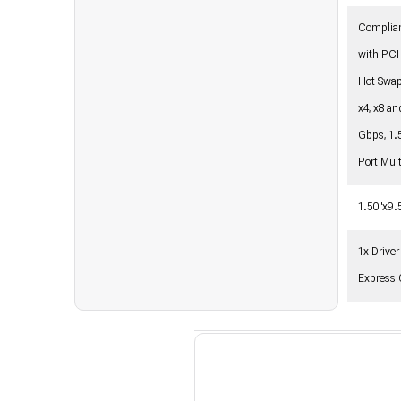
Complian
with PCI
Hot Swap
x4, x8 a
Gbps, 1.
Port Mul
1.50"x9.
1x Driver
Express 