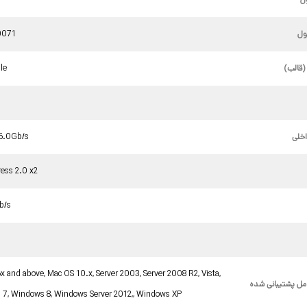
ل
0071
(قالب)
le
اخلی
 6.0Gb/s
ess 2.0 x2
b/s
x and above, Mac OS 10.x, Server 2003, Server 2008 R2, Vista,
ل پشتیبانی شده
7, Windows 8, Windows Server 2012,, Windows XP