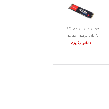
هارد درایو اس اس دی (SSD)
Colorful ظرفیت 1 ترابایت
تماس بگیرید
فرم فاکتور M.2-2280 رابط
NVMe