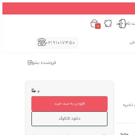
ت نام
0
02191017450
اطی
فروشنده بشو
0
افزودن به سبد خرید
 ذخیره
دانلود کاتالوگ
Syba