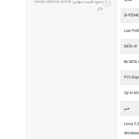
حدود قیمت جهانی: [wcsp-second-price]
دلار
SI-PEX4
Low Profi
SATA-III
8x SATA
PCI-Expr
Up to 6G
خیر
Linux 2.6
Windows 