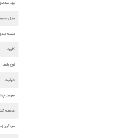
برند محصو
مدل محصو
بسته بندی
کاربرد
نوع رابط
ظرفیت
سرعت چر
حافظه کش
میانگین زما