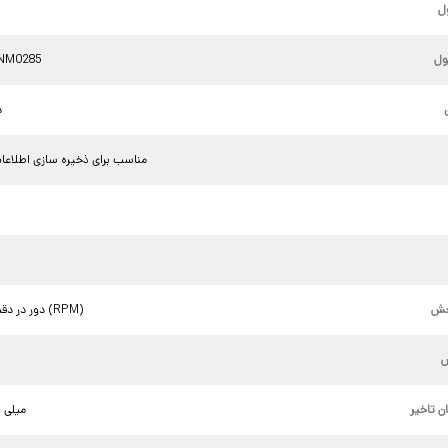
ل
ل
NM0285
د
مناسب برای ذخیره سازی اطلاعا
خش
7200 دور در دقیقه (RPM)
ن تاخیر
4.16 میلی