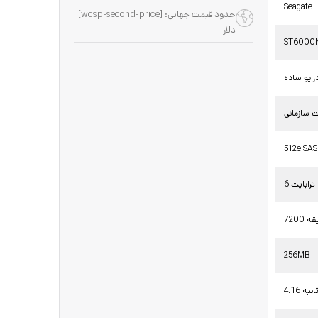
Seagate
حدود قیمت جهانی: [wcsp-second-price]
دلار
ST6000
رایو ساده
ت سازمانی
512e SAS
6 ترابایت
256MB
 ثانیه