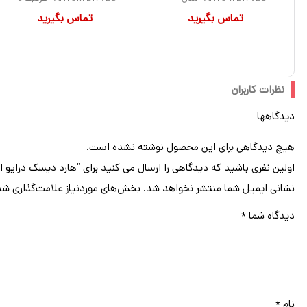
تماس بگیرید
تماس بگیرید
WD181KRYZ ظرفیت 18
ترابایت سرعت 5400RPM
ترابایت سرعت 7200RPM
رابط SATA
رابط SATA
نظرات کاربران
دیدگاهها
هیچ دیدگاهی برای این محصول نوشته نشده است.
اولین نفری باشید که دیدگاهی را ارسال می کنید برای “هارد دیسک درایو اینترنال سیگست (Seagate) مدل ST6000NM0285 ظرفیت 6 ت
نشانی ایمیل شما منتشر نخواهد شد.
بخش‌های موردنیاز علامت‌گذاری شد
دیدگاه شما
*
نام
*