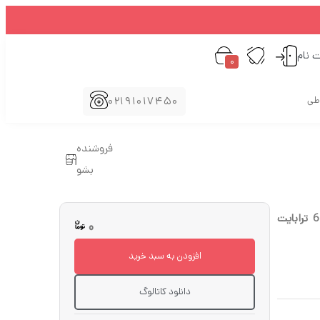
ت نام
0
02191017450
اطی
فروشنده
بشو
هارد دیسک درایو اینترنال سیگست (Seagate) مدل ST6000NM0285 ظرفیت 6 ترابایت
0
افزودن به سبد خرید
دانلود کاتالوگ