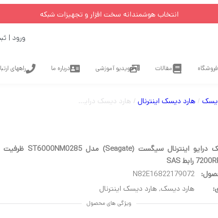
انتخاب هوشمندانه سخت افزار و تجهیزات شبکه
ورود | ثب
فروشگاه
مقالات
ویدیو آموزشی
درباره ما
راههای ارتب
دیسک
/
هارد دیسک اینترنال
/ هارد دیسک درایو اینترنال سیگست (Seagate) مدل ST6000NM0285 ظرفیت 6 ترابایت سرعت 7200RPM رابط SAS
صول:
N82E16822179072
:
هارد دیسک
,
هارد دیسک اینترنال
ویژگی های محصول