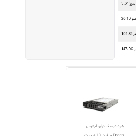
 متر
متر
تر
هارد دیسک درایو اینترنال
Epoch ظرفیت 18 ترابایت