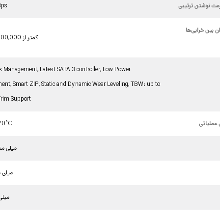
عت نوشتن ترتیبی
تا ps
ن بین خرابی‌ها
کمتر از 2,000,000 ساعت
k Management, Latest SATA 3 controller, Low Power
nt, Smart ZIP, Static and Dynamic Wear Leveling, TBW: up to
rim Support
 عملیاتی
70°C
100.00میلی مت
69.00میلی
7.00می