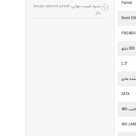
Patriot
حدود قیمت جهانی: [wcsp-second-price]
دلار
Burst Eli
PBE480
درایو SSD
2.5"
نده عادی
SATA
گابایت
450MB