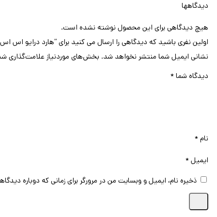
دیدگاهها
هیچ دیدگاهی برای این محصول نوشته نشده است.
اولین نفری باشید که دیدگاهی را ارسال می کنید برای “هارد درایو اس اس دی (SSD) پاتریوت (Patriot) مدل PBE480GS25SSDR ظرفیت 480 گیگابایت فرم فاکتور 2.5 اینچ 
نشانی ایمیل شما منتشر نخواهد شد.
بخش‌های موردنیاز علامت‌گذاری شد
دیدگاه شما
*
نام
*
ایمیل
*
ذخیره نام، ایمیل و وبسایت من در مرورگر برای زمانی که دوباره دیدگاه