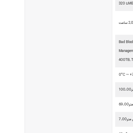
320MB
Bad Bloc
Manageme
400TB, T
0°C ~ +
ر
 متر
لی متر