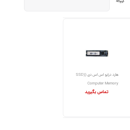
46گرم
هارد درایو اس اس دی (SSD)
Computer Memory
تماس بگیرید
Solutions مدل
CM1TBM2SATA6GBMLC
X1 ظرفیت 1 ترابایت فرم
فاکتور M.2-2280 رابط
NVMe