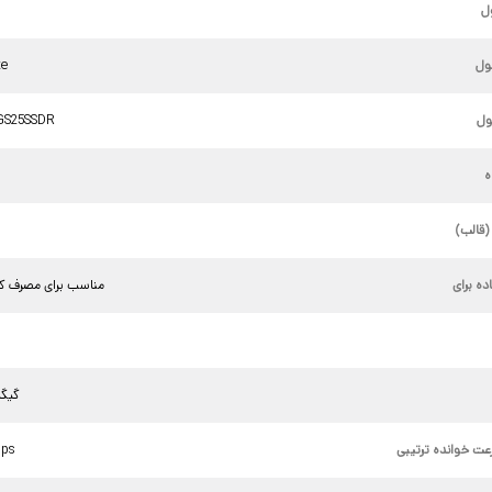
ل
ول
te
ل
GS25SSDR
ه
(قالب)
ده برای
مناسب برای مصرف کن
480 گی
عت خوانده ترتیبی
تا ps