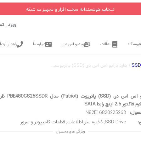
انتخاب هوشمندانه سخت افزار و تجهیزات شبکه
ورود | ثب
فروشگاه
مقالات
ویدیو آموزشی
درباره ما
راههای ارتب
SSD 
/ هارد درایو اس اس دی (SSD) پاتریوت (Patriot) مدل PBE480GS25SSDR ظرفیت 480 گیگابایت فرم فاکتور 2.5 اینچ رابط SATA
 2.5 اینچ رابط SATA
صول:
N82E16820225263
:
SSD Drive
,
ذخیره ساز اطلاعات
,
قطعات کامپیوتر و سرور
ویژگی های محصول