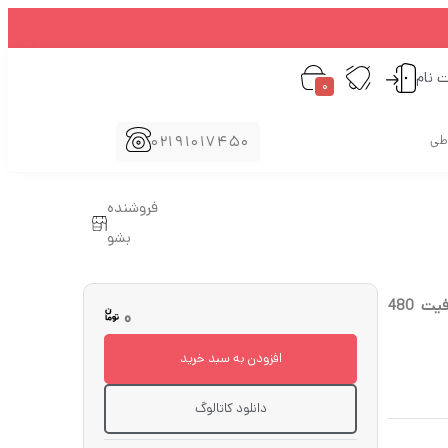
ت نام
0
02191017450
اطی
فروشنده
بشو
هارد درایو اس اس دی (SSD) پاتریوت (Patriot) مدل PBE480GS25SSDR ظرفیت 480
0
افزودن به سبد خرید
دانلود کاتالوگ