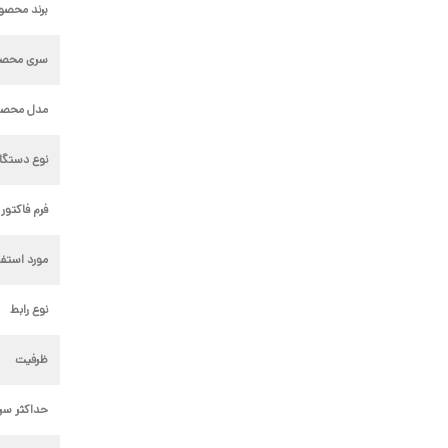
برند محصو
سری محص
مدل محصو
نوع دستگا
فرم فاکتور 
مورد استفا
نوع رابط
ظرفیت
حداکثر سر