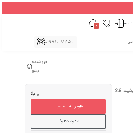
ت نام
0
02191017450
اطی
فروشنده
بشو
هارد درایو اس اس دی (SSD) سامسونگ (SAMSUNG) مدل MZ7LH3T8HMLT ظرفیت 3.8
0
افزودن به سبد خرید
دانلود کاتالوگ