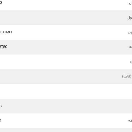
ل
NG
ول
ل
T8HMLT
ه
3T80
ه
(قالب)
3.8
ظه
D