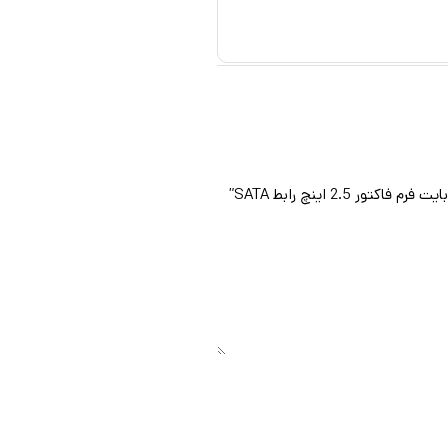
CM1TVMSATA6GBX1
ظرفیت 1 ترابایت فرم فاکتور
mSATA رابط mSATA