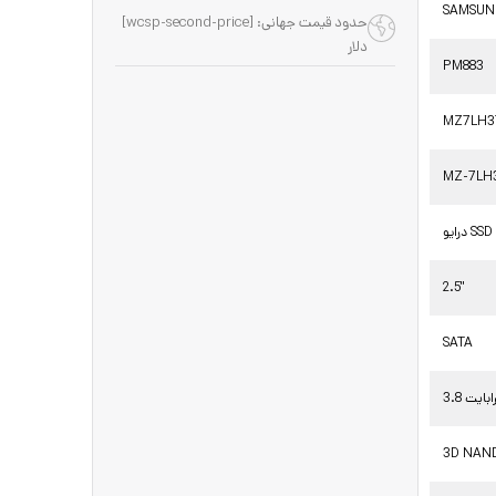
SAMSU
حدود قیمت جهانی: [wcsp-second-price]
دلار
PM883
MZ7LH3
MZ-7LH
درایو SSD
2.5"
SATA
 ترابایت
3D NAN