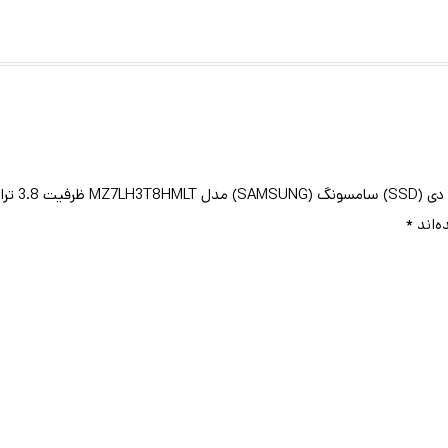
فرم فاکتور Mini-PCIe
ظرفیت 1 ترابایت فرم فاکتور
M.2-2280 رابط NVMe
رابط SATA”
ه‌اند
*