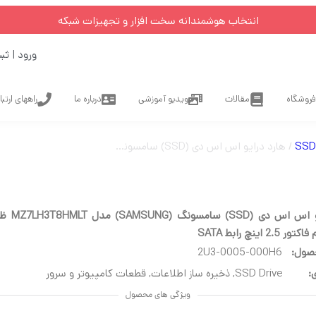
انتخاب هوشمندانه سخت افزار و تجهیزات شبکه
ورود | ثب
فروشگاه
مقالات
ویدیو آموزشی
درباره ما
راههای ارتب
SSD 
/ هارد درایو اس اس دی (SSD) سامسونگ (SAMSUNG) مدل MZ7LH3T8HMLT ظرفیت 3.8 ترابایت فرم فاکتور 2.5 اینچ رابط SATA
2 اینچ رابط SATA
صول:
2U3-0005-000H6
:
SSD Drive
,
ذخیره ساز اطلاعات
,
قطعات کامپیوتر و سرور
ویژگی های محصول