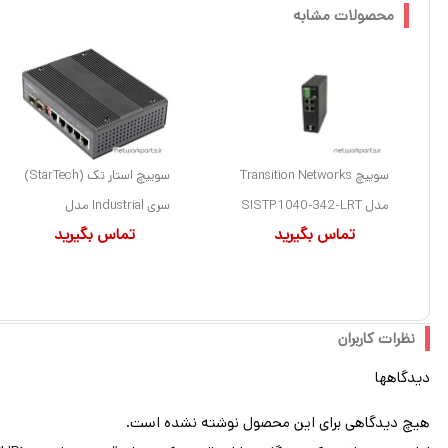
محصولات مشابه
سوییچ Transition Networks
سوییچ استار تک (StarTech)
مدل SISTP1040-342-LRT
سری Industrial مدل
تماس بگیرید
تماس بگیرید
دارای 4 پورت
IES1G52UP12V دارای 4
پورت
نظرات کاربران
دیدگاهها
هیچ دیدگاهی برای این محصول نوشته نشده است.