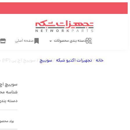
دسته بندی محصولات
صفحه اصلی
خانه
/
تجهیزات اکتیو شبکه
/
سوییچ
/ سوییچ اچ پی (HP) مدل 2920-24G-PoE+ کد J9727A دارای 24 پورت
سوییچ اچ پی (HP) مدل 2920-24G-PoE+ کد A
شناسه مح
دسته بندی
برند محصو