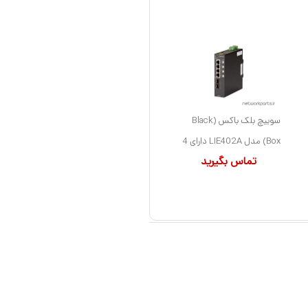
سوییچ بلک باکس (Black
Box) مدل LIE402A دارای 4
تماس بگیرید
پورت