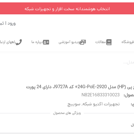
انتخاب هوشمندانه سخت افزار و تجهیزات شبکه
ورود | ثب
فروشگاه
مقالات
ویدیو آموزشی
درباره ما
راههای ارتب
J9727 دارای 24 پورت
صول:
N82E16833310023
:
تجهیزات اکتیو شبکه
,
سوییچ
ویژگی های محصول
ل