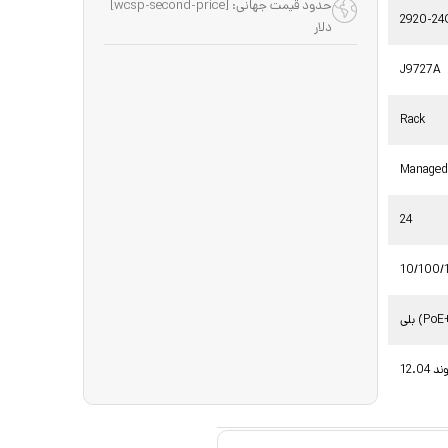
حدود قیمت جهانی: [wcsp-second-price]
2920-2
دلار
J9727A
Rack
Manage
24
10/100/
 (PoE+)
12 پوند