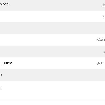
ل
4G-POE+
ه
ت شبکه
d
ت اصلی
1000Base-T
بلی
.04