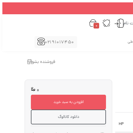
ت نام
0
02191017450
اطی
فروشنده بشو
0
افزودن به سبد خرید
دانلود کاتالوگ
HP