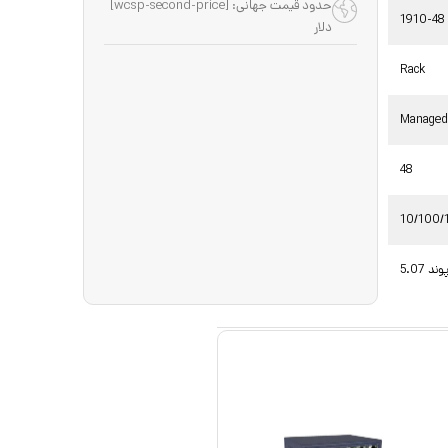
حدود قیمت جهانی: [wcsp-second-price]
1910-48
دلار
Rack
Manage
48
10/100/
5.0 پوند