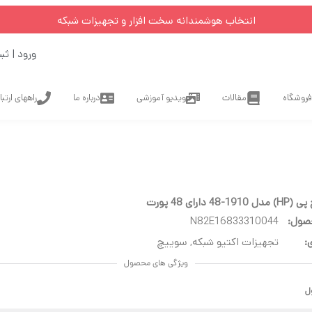
انتخاب هوشمندانه سخت افزار و تجهیزات شبکه
ورود | ثب
فروشگاه
مقالات
ویدیو آموزشی
درباره ما
راههای ارتب
 دارای 48 پورت
صول:
N82E16833310044
:
تجهیزات اکتیو شبکه
,
سوییچ
ویژگی های محصول
ل