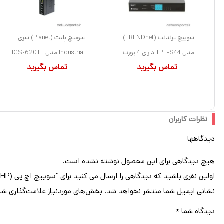
سوییچ ترندنت (TRENDnet)
سوییچ پلنت (Planet) سری
مدل TPE-S44 دارای 4 پورت
Industrial مدل IGS-620TF
تماس بگیرید
تماس بگیرید
دارای 4 پورت
نظرات کاربران
دیدگاهها
هیچ دیدگاهی برای این محصول نوشته نشده است.
اولین نفری باشید که دیدگاهی را ارسال می کنید برای “سوییچ اچ پی (HP) مدل 1910-48 دارای 48 پورت”
نشانی ایمیل شما منتشر نخواهد شد.
بخش‌های موردنیاز علامت‌گذاری شد
دیدگاه شما
*