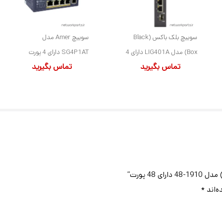
سوییچ بلک باکس (Black
سوییچ Amer مدل
Box) مدل LIG401A دارای 4
SG4P1AT دارای 4 پورت
تماس بگیرید
تماس بگیرید
پورت
ه‌اند
*