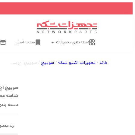
دسته بندی محصولات
صفحه اصلی
خانه
/
تجهیزات اکتیو شبکه
/
سوییچ
/ سوییچ اچ پی (HP) مدل 1910-48 دارای 48 پورت
سوییچ اچ پی (HP) مدل 1910-48
شناسه مح
دسته بندی
برند محصو