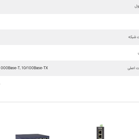
ل
ت شبکه
d
ت اصلی
1000Base-T, 10/100Base-TX
7