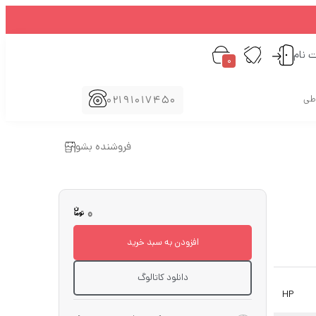
ت نام
0
02191017450
اطی
فروشنده بشو
0
افزودن به سبد خرید
دانلود کاتالوگ
HP