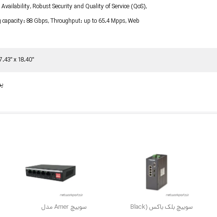
Availability, Robust Security and Quality of Service (QoS),
g capacity: 88 Gbps, Throughput: up to 65.4 Mpps, Web
7.43" x 18.40"
5.90
سوییچ بلک باکس (Black
سوییچ Amer مدل