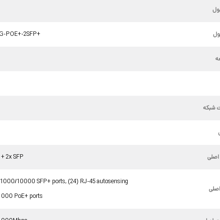
ول
ل
4G-POE+-2SFP+
ه
ت شبکه
d
اصلی
 + 2x SFP
d 1000/10000 SFP+ ports, (24) RJ-45 autosensing
اصلی
1000 PoE+ ports