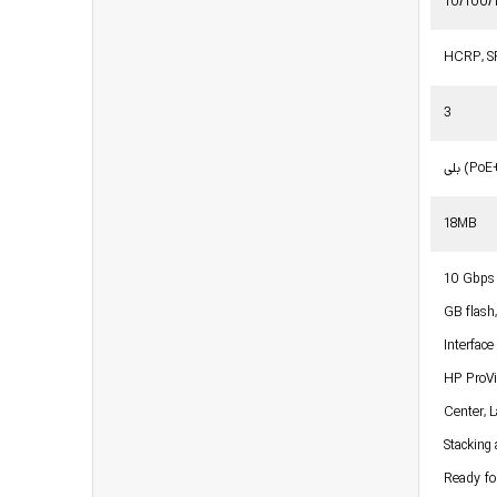
10/100
HCRP, S
3
 (PoE+)
18MB
10 Gbps 
GB flas
Interfac
HP ProVi
Center, 
Stacking
Ready fo