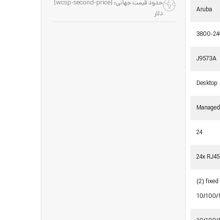
حدود قیمت جهانی: [wcsp-second-price]
Aruba
دلار
3800-2
J9573A
Desktop
Manage
24
24x RJ45
(2) fixe
10/100/