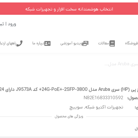
انتخاب هوشمندانه سخت افزار و تجهیزات شبکه
ورود | ثب
فروشگاه
مقالات
ویدیو آموزشی
درباره ما
راههای ارتب
+ کد J9573A دارای 24 پورت
صول:
N82E16833310592
:
تجهیزات اکتیو شبکه
,
سوییچ
ویژگی های محصول
ل