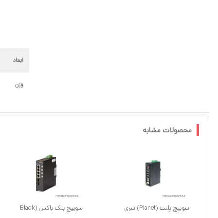
ابعاد
وزن
محصولات مشابه
سوییچ پلنت (Planet) سری
سوییچ بلک باکس (Black