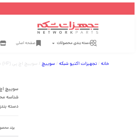
دسته بندی محصولات
صفحه اصلی
خانه
/
تجهیزات اکتیو شبکه
/
سوییچ
/ سوییچ اچ پی (HP) سری Aruba مدل 3800-24G-PoE+-2SFP+ کد J9573A دارای 24 پورت
سوییچ اچ پی (HP) سری Aruba مدل 3800-24G-PoE+-2SFP
شناسه مح
دسته بندی
برند محصو