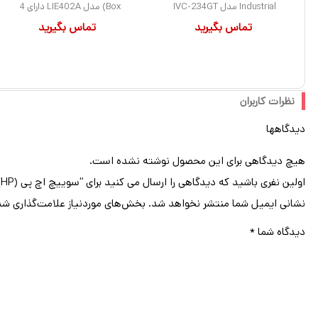
Industrial مدل IVC-234GT
Box) مدل LIE402A دارای 4
تماس بگیرید
تماس بگیرید
دارای 4 پورت
پورت
نظرات کاربران
دیدگاهها
هیچ دیدگاهی برای این محصول نوشته نشده است.
اولین نفری باشید که دیدگاهی را ارسال می کنید برای “سوییچ اچ پی (HP) سری Aruba مدل 3800-24G-PoE+-2SFP+ کد J9573A دارای 24 پورت”
نشانی ایمیل شما منتشر نخواهد شد.
بخش‌های موردنیاز علامت‌گذاری شد
دیدگاه شما
*