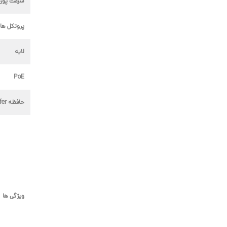
سرعت پور
پروتکل ها
لایه
PoE
حافظه Buffer
ویژگی ها