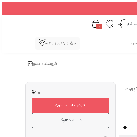
ت نام
0
02191017450
اطی
فروشنده بشو
0
افزودن به سبد خرید
دانلود کاتالوگ
HP