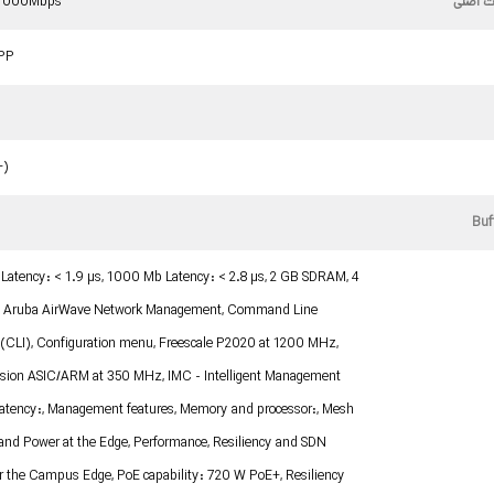
ت اصلی
/1000Mbps
PP
بلی
Latency: < 1.9 µs, 1000 Mb Latency: < 2.8 µs, 2 GB SDRAM, 4
h, Aruba AirWave Network Management, Command Line
e (CLI), Configuration menu, Freescale P2020 at 1200 MHz,
sion ASIC/ARM at 350 MHz, IMC - Intelligent Management
Latency:, Management features, Memory and processor:, Mesh
 and Power at the Edge, Performance, Resiliency and SDN
r the Campus Edge, PoE capability: 720 W PoE+, Resiliency