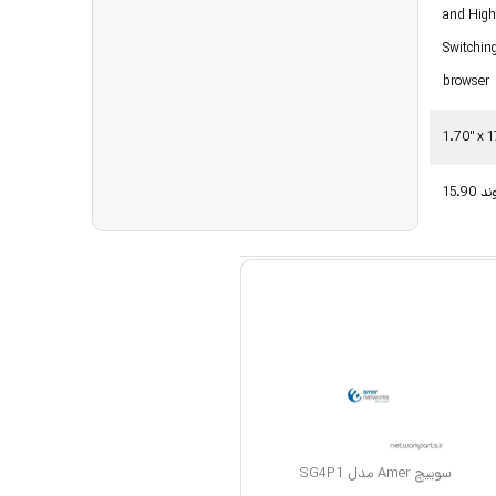
and High 
Switchin
browser
1.70" x 1
1 پوند
سوییچ Amer مدل SG4P1