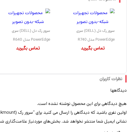
سرور رک دل (DELL) سری
سرور رک دل (DELL) سری
PowerEdge مدل R740
PowerEdge مدل R640
تماس بگیرید
تماس بگیرید
دارای 2 پردازنده مدل Gold
دارای 1 پردازنده مدل Gold
6244 سوکت LGA3647
6130 سوکت LGA3647
بدون هارد درایو بهمراه حافظه
بدون هارد درایو بهمراه حافظه
رم 128GB با فرم فاکتور 2U
رم 128GB با فرم فاکتور 1U
نظرات کاربران
دیدگاهها
هیچ دیدگاهی برای این محصول نوشته نشده است.
اولین نفری باشید که دیدگاهی را ارسال می کنید برای “سرور رک (Rackmount) گیگابایت (GIGABYTE) مدل G292-280 سوکت پردازنده LGA4189 فرم فاکتور 2U”
نشانی ایمیل شما منتشر نخواهد شد.
بخش‌های موردنیاز علامت‌گذاری شد