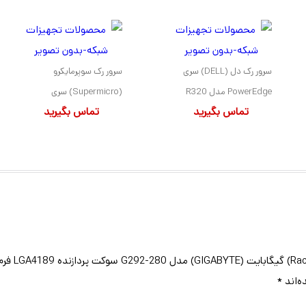
سرور رک دل (DELL) سری
سرور رک سوپرمایکرو
PowerEdge مدل R320
(Supermicro) سری
تماس بگیرید
تماس بگیرید
دارای 1 پردازنده مدل E5-
SuperServer مدل 1U
2450 سوکت LGA1356
X9DRi-LN4F+ دارای 2
بدون هارد درایو بهمراه حافظه
پردازنده مدل E5-2670
رم 96GB با فرم فاکتور 1U
سوکت LGA2011 بهمراه 4
هارد درایو 1TB و حافظه رم
64GB با فرم فاکتور 1U
ه‌اند
*