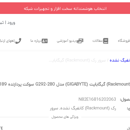
انتخاب هوشمندانه سخت افزار و تجهیزات شبکه
ورود | ثب
فروشگاه
مقالات
ویدیو آموزشی
درباره ما
راههای ارتب
/ سرور رک (Rackmount) گیگابایت (GIGABYTE) مدل G292-280 سوکت پردازنده LGA4189 فرم فاکتور 2U
صول:
N82E16816202063
:
رک (Rackmount) کانفیگ نشده
,
سرور
ویژگی های محصول
ل
TE