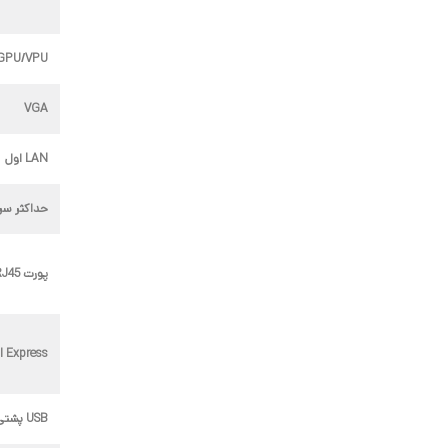
GPU/VPU
VGA
LAN اول
حداکثر سرعت
پورت RJ45
I Express
USB پشتی