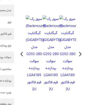
مدل محصو
نوع
فرم فاکتور 
نوع پردازند
سوکت پردا
بیشترین تع
پردازنده 
چیپ ست North Bridge
نوع حافظه