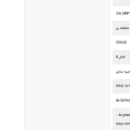
24x 288P
حافظه رم
256GB
8 کانال
یره سازی
RAID 0/1
8x SATA
- 4x gre
trays co