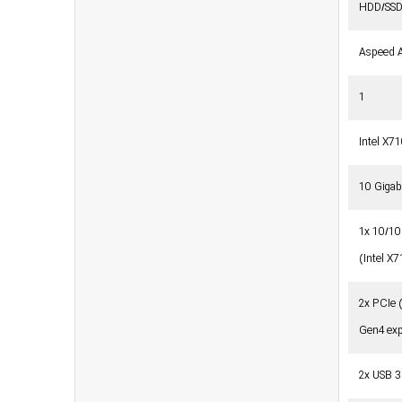
HDD/SSD 
Aspeed 
1
Intel X7
10 Gigab
1x 10/1
(Intel X
2x PCIe (
Gen4 exp
2x USB 3