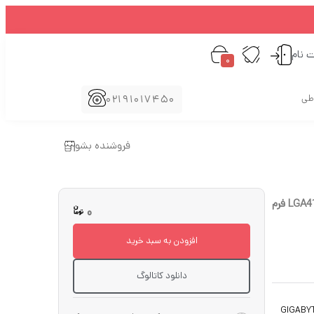
ت نام
0
02191017450
اطی
فروشنده بشو
سرور رک (Rackmount) گیگابایت (GIGABYTE) مدل G292-280 سوکت پردازنده LGA4189 فرم
0
افزودن به سبد خرید
دانلود کاتالوگ
GIGABY