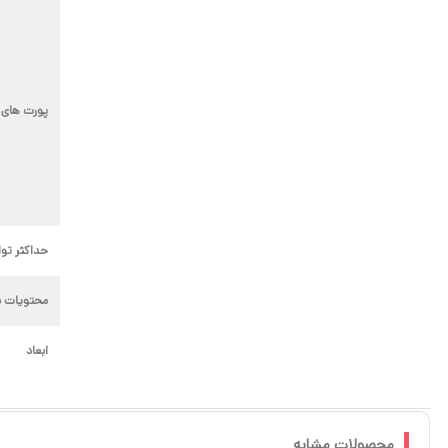
پورت های 
حداکثر توا
محتویات ب
ابعاد
محصولات مشابه