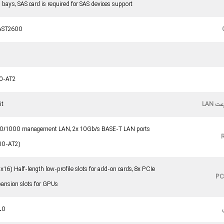
bays, SAS card is required for SAS devices support
AST2600
10-AT2
 LAN
it
00/1000 management LAN, 2x 10Gb/s BASE-T LAN ports
710-AT2)
x16) Half-length low-profile slots for add-on cards, 8x PCIe
PC
ansion slots for GPUs
.0