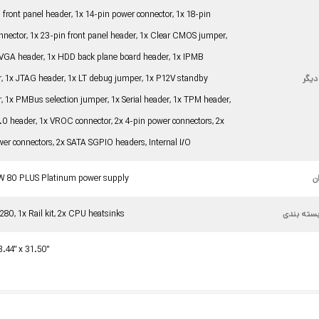
 front panel header, 1x 14-pin power connector, 1x 18-pin
nnector, 1x 23-pin front panel header, 1x Clear CMOS jumper,
 VGA header, 1x HDD back plane board header, 1x IPMB
دیگر
r, 1x JTAG header, 1x LT debug jumper, 1x P12V standby
r, 1x PMBus selection jumper, 1x Serial header, 1x TPM header,
.0 header, 1x VROC connector, 2x 4-pin power connectors, 2x
wer connectors, 2x SATA SGPIO headers, Internal I/O
ن
W 80 PLUS Platinum power supply
سته بندی
280, 1x Rail kit, 2x CPU heatsinks
3.44" x 31.50"