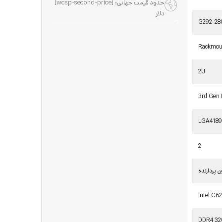
حدود قیمت جهانی: [wcsp-second-price]
دلار
G292-28
Rackmou
2U
3rd Gen 
LGA418
2
 پردازنده
Intel C6
DDR4 3