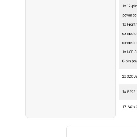
1x 12-pin
power co
1x Front
connecto
connecto
1x USB 3
8-pin po
2x 3200
1x G292-
17.64" x 