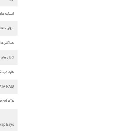
اسلات های
میزان حاف
حداکثر حا
کانال های 
هارد دیس
ATA RAID
Serial ATA
wap Bays