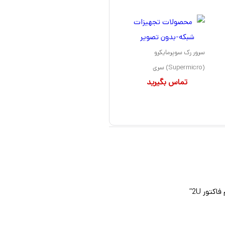
سرور رک سوپرمایکرو
(Supermicro) سری
تماس بگیرید
SuperServer مدل 1U
X10DRD-LT دارای 1 پردازنده
مدل E5-2690 V3 سوکت
LGA2011-3 بهمراه 2 هارد
درایو 3TB و حافظه رم 64GB
با فرم فاکتور 1U