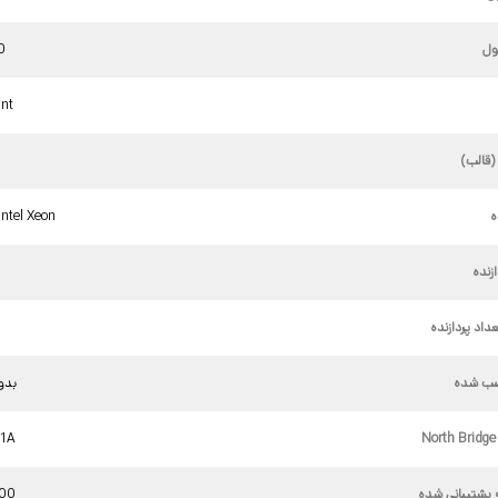
ل
0
nt
(قالب)
ه
Intel Xeon
زنده
9
داد پردازنده
نصب شده
بدون
21A
 پشتیبانی شده
200