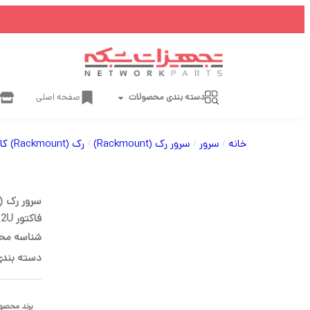
دسته بندی محصولات
صفحه اصلی
خانه
/
سرور
/
سرور رک (Rackmount)
/
رک (Rackmount) کانفیگ نشده
فاکتور 2U
شناسه مح
دسته بندی
برند محصو