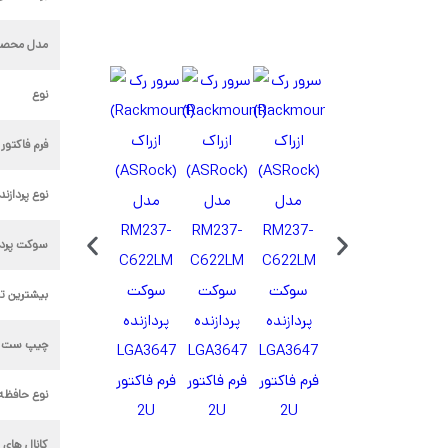
مدل محصو
نوع
فرم فاکتور 
نوع پردازند
سوکت پردا
بیشترین تع
چیپ ست North Bridge
نوع حافظه
کانال های 