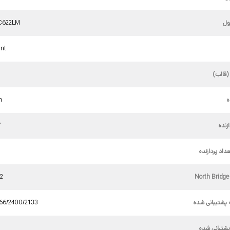
ل
C622LM
nt
(قالب)
ه
n
زنده
7
داد پردازنده
22
 پشتیبانی شده
66/2400/2133
پشتبانی شده