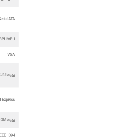
Serial ATA
GPU/VPU
VGA
پورت RJ45
I Express
پورت COM
IEEE 1394 پشت