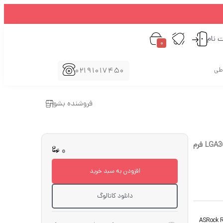
ت نام
0
02191017450
اطی
فروشنده بشو
سرور رک (Rackmount) ازراک (ASRock) مدل RM237-C622LM سوکت پردازنده LGA3647 فرم
0
افزودن به سبد خرید
دانلود کاتالوگ
ASRock 