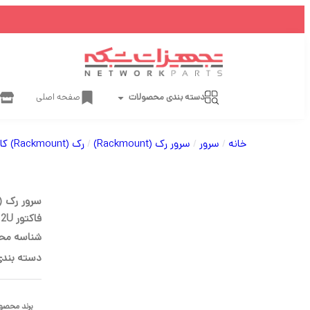
دسته بندی محصولات
صفحه اصلی
خانه
/
سرور
/
سرور رک (Rackmount)
/
رک (Rackmount) کانفیگ نشده
فاکتور 2U
شناسه مح
دسته بندی
برند محصو