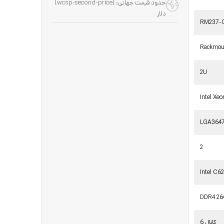
حدود قیمت جهانی: [wcsp-second-price]
دلار
RM237-
Rackmou
2U
Intel Xeo
LGA364
2
Intel C6
DDR4 26
6 کانال