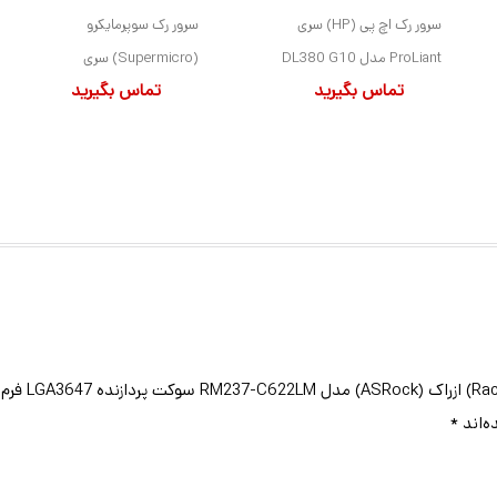
سرور رک اچ پی (HP) سری
سرور رک سوپرمایکرو
ProLiant مدل DL380 G10
(Supermicro) سری
تماس بگیرید
تماس بگیرید
دارای 1 پردازنده مدل Silver
SuperServer مدل 1U
4110 سوکت LGA3647
X10DRD-LT دارای 2 پردازنده
بدون هارد درایو بهمراه حافظه
مدل E5-2630 V4 سوکت
رم 64GB با فرم فاکتور 2U
LGA2011-3 بهمراه 2 هارد
درایو 240GB و حافظه رم
64GB با فرم فاکتور 1U
ه‌اند
*