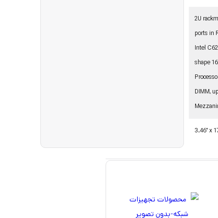
2U rackm
ports in 
Intel C6
shape 16
Processo
DIMM, up
Mezzani
3.46" x 1