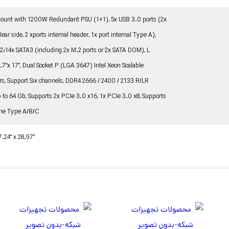
ount with 1200W Redundant PSU (1+1), 5x USB 3.0 ports (2x
Rear side, 2 xports internal header, 1x port internal Type A),
22:14x SATA3 (including 2x M.2 ports or 2x SATA DOM), L
.7"x 17", Dual Socket P (LGA 3647) Intel Xeon Scalable
rs, Support Six channels, DDR4 2666 / 2400 / 2133 R/LR
 to 64 Gb, Supports 2x PCIe 3.0 x16, 1x PCIe 3.0 x8, Supports
ne Type A/B/C
7.24" x 28.97"