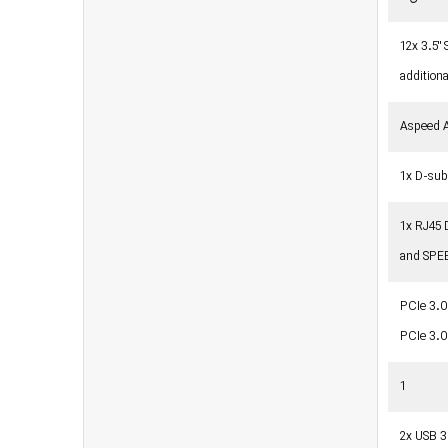
12x 3.5"
addition
Aspeed 
1x D-su
1x RJ45 
and SPEE
PCIe 3.0x
PCIe 3.0x
1
2x USB 3