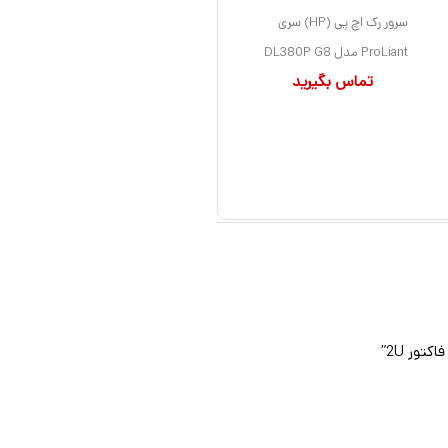
سرور رک اچ پی (HP) سری
ProLiant مدل DL380P G8
تماس بگیرید
دارای 2 پردازنده مدل E5-
2650 V2 سوکت LGA2011
بهمراه 5 هارد درایو 600GB و
حافظه رم 96GB با فرم فاکتور
2U