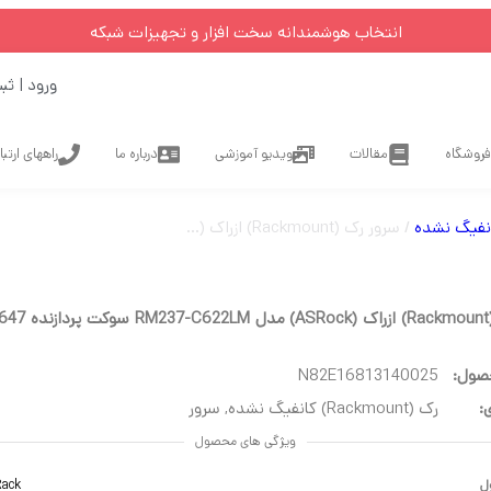
انتخاب هوشمندانه سخت افزار و تجهیزات شبکه
ورود | ثب
فروشگاه
مقالات
ویدیو آموزشی
درباره ما
راههای ارتب
/ سرور رک (Rackmount) ازراک (ASRock) مدل RM237-C622LM سوکت پردازنده LGA3647 فرم فاکتور 2U
صول:
N82E16813140025
:
رک (Rackmount) کانفیگ نشده
,
سرور
ویژگی های محصول
ل
Rack