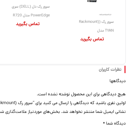
سرور رک دل (DELL) سری
PowerEdge مدل R720
سرور رک (Rackmount)
تماس بگیرید
دارای 2 پردازنده مدل E5-
TYAN مدل
2609 V2 سوکت LGA2011
تماس بگیرید
B4987T27W4HR-E سوکت
بدون هارد درایو بهمراه حافظه
پردازنده 1207 فرم فاکتور 2U
رم 24GB با فرم فاکتور 2U
نظرات کاربران
دیدگاهها
هیچ دیدگاهی برای این محصول نوشته نشده است.
اولین نفری باشید که دیدگاهی را ارسال می کنید برای “سرور رک (Rackmount) ازراک (ASRock) مدل RM237-C622LM سوکت پردازنده LGA3647 فرم فاکتور 2U”
نشانی ایمیل شما منتشر نخواهد شد.
بخش‌های موردنیاز علامت‌گذاری شد
دیدگاه شما
*