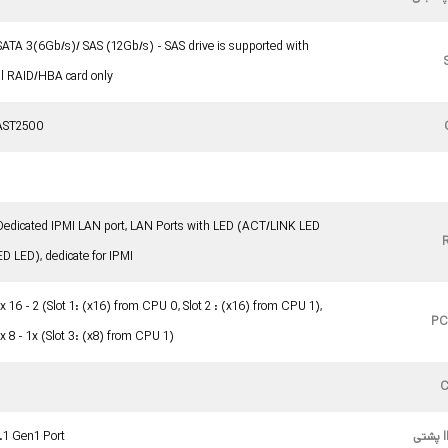
 SATA 3(6Gb/s)/ SAS (12Gb/s) - SAS drive is supported with
al RAID/HBA card only
AST2500
b
Dedicated IPMI LAN port, LAN Ports with LED (ACT/LINK LED
D LED), dedicate for IPMI
 16 - 2 (Slot 1: (x16) from CPU 0, Slot 2 : (x16) from CPU 1),
PC
 8 - 1x (Slot 3: (x8) from CPU 1)
ی
.1 Gen1 Port