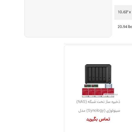
10.63" x 
ذخیره ساز تحت شبکه (NAS)
سینولوژی (Synology) مدل
تماس بگیرید
DS1522+ دارای 15TB (5x
3TB) هارد درایو و 16GB