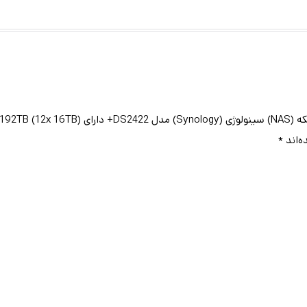
حافظه رم
حافظه رم
افظه رم”
ه‌اند
*