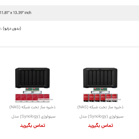
11.81" x 13.39" inch
20.94 lbs. (بدون درایو)
ذخیره ساز تحت شبکه (NAS)
ذخیره ساز تحت شبکه (NAS)
سینولوژی (Synology) مدل
سینولوژی (Synology) مدل
تماس بگیرید
تماس بگیرید
DS1621XS+ دارای 12TB
DS1621+ دارای 84TB (6x
(6x 2TB) هارد درایو و 16GB
14TB) هارد درایو و 16GB