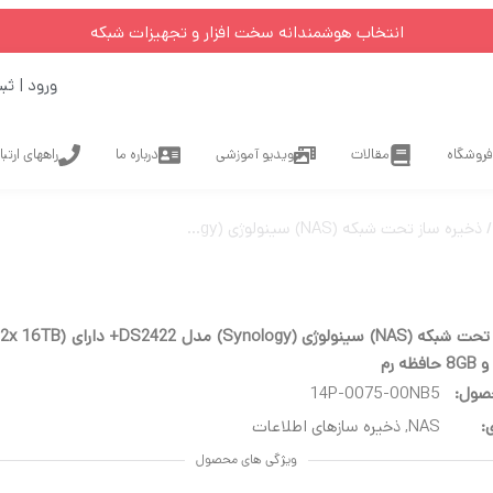
انتخاب هوشمندانه سخت افزار و تجهیزات شبکه
ورود | ثب
فروشگاه
مقالات
ویدیو آموزشی
درباره ما
راههای ارتب
ذخیره ساز تحت شبکه (NAS) سینولوژی (Synology) مدل DS2422+ دارای 192TB (12x 16TB) هارد درایو و 8GB حافظه رم
ذخیره ساز تحت شبکه (NAS) سینولوژی (ology
ه رم
صول:
14P-0075-00NB5
:
NAS
,
ذخیره سازهای اطلاعات
ویژگی های محصول