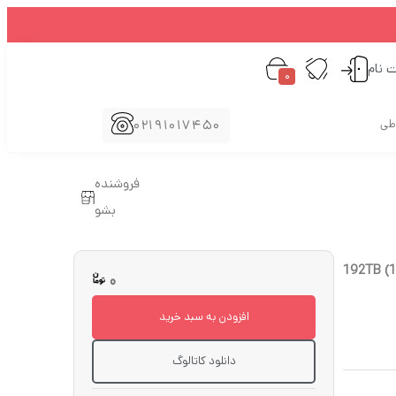
ت نام
0
02191017450
اطی
فروشنده
بشو
Syn) مدل DS2422+ دارای 192TB (12x 16TB)
0
افزودن به سبد خرید
دانلود کاتالوگ