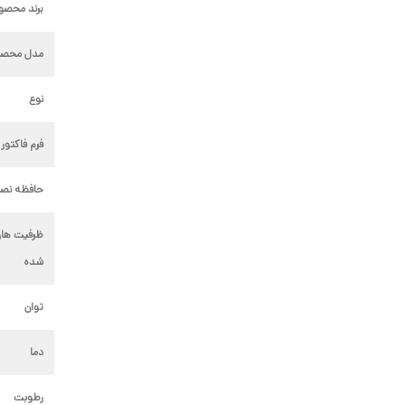
برند محصو
مدل محصو
نوع
فرم فاکتور 
حافظه نص
ظرفیت هار
شده
توان
دما
رطوبت