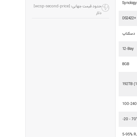
Synolog
حدود قیمت جهانی: [wcsp-second-price]
دلار
DS2422+
دسکتاپ
12-Bay
8GB
192TB (
100-240
-20 - 70
5-95% R.