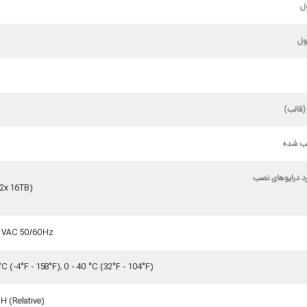
ل
y
ل
(قالب)
ب شده
د درایوهای نصب
12x 16TB)
 VAC 50/60Hz
°C (-4°F - 158°F), 0 - 40 °C (32°F - 104°F)
H (Relative)