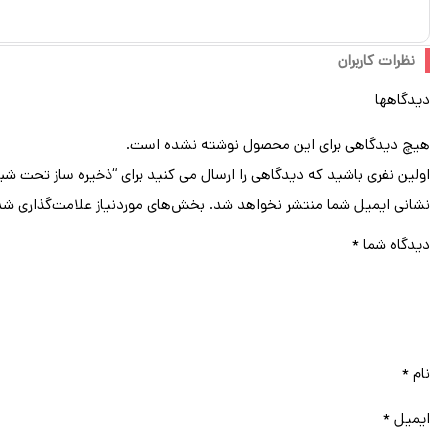
16GB حافظه رم
حافظه رم
نظرات کاربران
دیدگاهها
هیچ دیدگاهی برای این محصول نوشته نشده است.
اولین نفری باشید که دیدگاهی را ارسال می کنید برای “ذخیره ساز تحت شبکه (NAS) سینولوژی (Synology) مدل DS2422+ دارای 192TB (12x 16TB) هارد درایو و 8GB ح
نشانی ایمیل شما منتشر نخواهد شد.
بخش‌های موردنیاز علامت‌گذاری شد
دیدگاه شما
*
نام
*
ایمیل
*