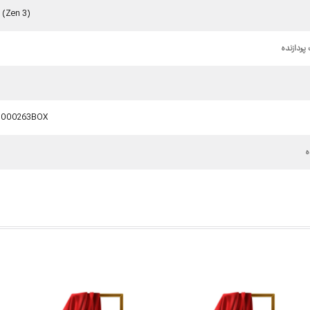
 (Zen 3)
ردازنده
0000263BOX
ه