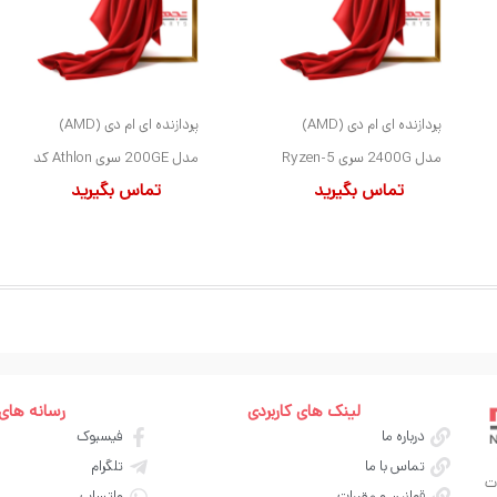
پردازنده ای ام دی (AMD)
پردازنده ای ام دی (AMD)
مدل 2400G سری Ryzen-5
مدل 200GE سری Athlon کد
تماس بگیرید
تماس بگیرید
کد YD2400C5M4MFB
YD200GC6FBBOX سوکت
سوکت AM4
AM4
لینک های کاربردی
رسانه های
درباره ما
فیسبوک
تماس با ما
تلگرام
ت
قوانین و مقررات
واتساپ