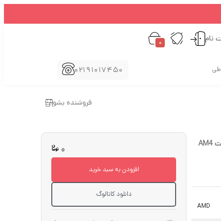
ت نام
0
02191017450
اطی
فروشنده بشو
0
افزودن به سبد خرید
دانلود کاتالوگ
AMD