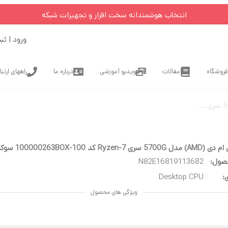
انتخاب هوشمندانه سخت افزار و تجهیزات شبکه
ورود | ثب
فروشگاه
مقالات
ویدیو آموزشی
درباره ما
راههای ارتب
Ryze کد 100-100000263BOX سوکت AM4
صول:
N82E16819113682
:
Desktop CPU
ویژگی های محصول