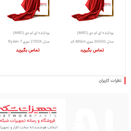
پردازنده ای ام دی (AMD)
پردازنده ای ام دی (AMD)
مدل 3000G سری Athlon کد
مدل 2700X سری Ryzen-7
تماس بگیرید
تماس بگیرید
YD3000C6FHBOX سوکت
کد YD270XBGAFBOX
AM4
سوکت AM4
نظرات کاربران
فروشگاه و رسانه تجهیزات شبکه
انتخاب هوشمندانه سخت افزار و تجهیزا