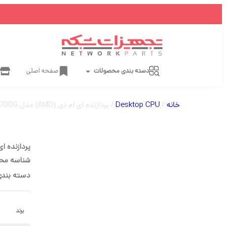
دسته بندی محصولات
صفحه اصلی
خانه
/
Desktop CPU
/ پردازنده ای ام دی (AMD) مدل 5700G سری Ryzen-7 کد 100-100000263BOX سوکت AM4
پردازنده ای ام دی (AMD) مدل 5700G سری n-7
شناسه مح
دسته بندی
برند