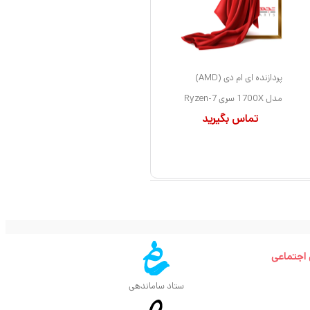
پردازنده ای ام دی (AMD)
مدل 1700X سری Ryzen-7
تماس بگیرید
کد YD170XBCAEWOF
سوکت AM4
 اجتماعی
ستاد ساماندهی