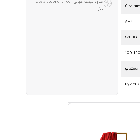
حدود قیمت جهانی: [wcsp-second-price]
Cezanne
دلار
AM4
5700G
100-10
دسکتاپ
Ryzen-7