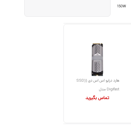
150W
هارد درایو اس اس دی (SSD)
Digifast مدل
تماس بگیرید
DGFARGB1TM2KT3
ظرفیت 1 ترابایت فرم فاکتور
M.2-2280 رابط NVMe