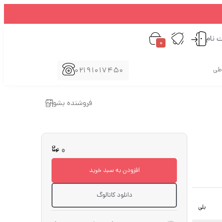
ت نام
0
02191017450
اطی
فروشنده بشو
0
افزودن به سبد خرید
دانلود کاتالوگ
بلی