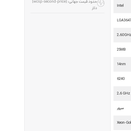
حدود قیمت جهانی: [wcsp-second-price]
Intel
دلار
LGA364
2.60GH
25MB
14nm
6240
2.6 GHz
سرور
Xeon-Go