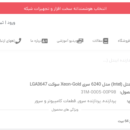
انتخاب هوشمندانه سخت افزار و تجهیزات شبکه
ورود | ثب
فروشگاه
مقالات
ویدیو آموزشی
درباره ما
راههای ارتب
تل (Intel) مدل 6240 سری Xeon-Gold سوکت LGA3647
Xeon-G سوکت LGA3647
صول:
31M-0005-00P98
:
پردازنده
,
پردازنده سرور
,
قطعات کامپیوتر و سرور
ویژگی های محصول
ت