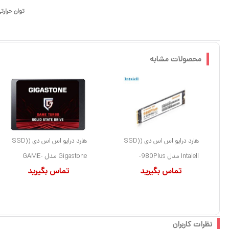
توان حرارت
محصولات مشابه
هارد درایو اس اس دی (SSD)
هارد درایو اس اس دی (SSD)
Intaiell مدل 980Plus-
Gigastone مدل GAME-
تماس بگیرید
تماس بگیرید
ظرفیت 1 ترابایت فرم فاکتور
TURBO ظرفیت 1 ترابایت فرم
M.2-2280 رابط NVMe
فاکتور 2.5 اینچ رابط SATA
نظرات کاربران