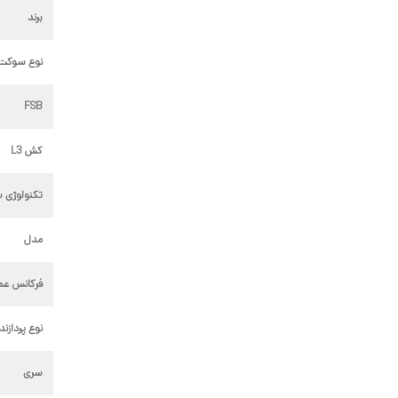
برند
نوع سوکت پ
FSB
کش L3
تکنولوژی 
مدل
فرکانس عمل
نوع پردازند
سری