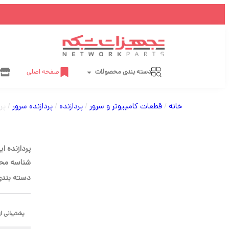
دسته بندی محصولات
صفحه اصلی
خانه
/
قطعات کامپیوتر و سرور
/
پردازنده
/
پردازنده سرور
/ پردازنده این
پردازنده اینتل (Intel) مدل 6240 سری old
شناسه مح
دسته بندی
پشتیبانی از 64 بی