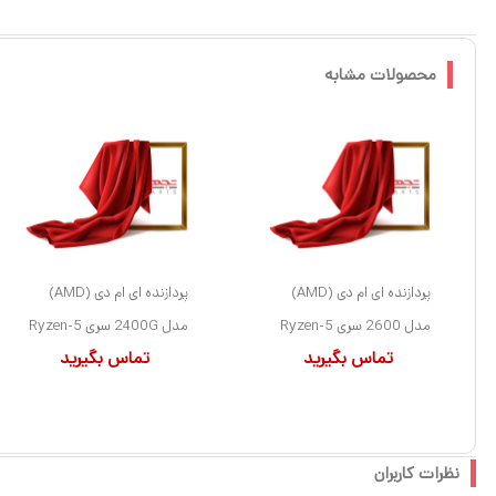
محصولات مشابه
پردازنده ای ام دی (AMD)
پردازنده ای ام دی (AMD)
مدل 2600 سری Ryzen-5
مدل 2400G سری Ryzen-5
تماس بگیرید
تماس بگیرید
کد YD2600BBM6IAF
کد YD2400C5M4MFB
سوکت AM4
سوکت AM4
نظرات کاربران