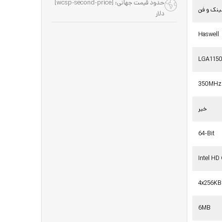
حدود قیمت جهانی: [wcsp-second-price]
نک و فن
دلار
Haswell
LGA115
350MHz
خیر
64-Bit
Intel HD
4x256KB
6MB