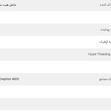
ک کننده
شامل هیت سی
ردازنده
0
ه گرافیک
H
یک مجتمع
 Graphics 4600