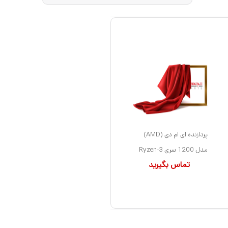
پردازنده ای ام دی (AMD)
مدل 1200 سری Ryzen-3
تماس بگیرید
کد YD1200BBAEBOX
سوکت AM4