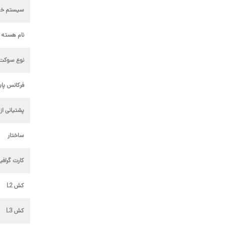
سیستم خن
نام هسته
نوع سوکت پ
فرکانس پای
پشتیانی از yper Threading
ساختار
کارت گراف
کش L2
کش L3