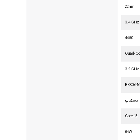
22nm
3.4 GHz
4460
Quad-Co
3.2 GHz
BX80646
دسکتاپ
Core-i5
84W