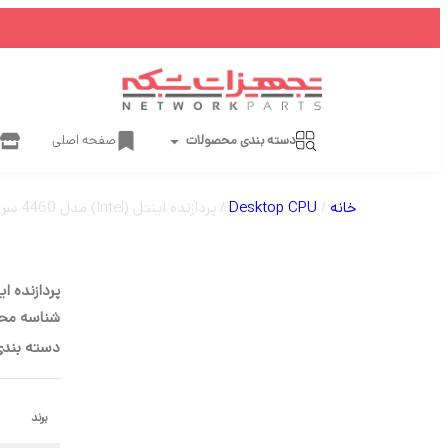
دسته بندی محصولات
صفحه اصلی
خانه
/
Desktop CPU
/ پردازنده اینتل (Intel) مدل 4460 سری Core-i5 کد BX80646I54460 سوکت LGA1150
پردازنده اینتل (Intel) مدل 4460 سری Core-i5 کد 0
شناسه مح
دسته بندی
برند