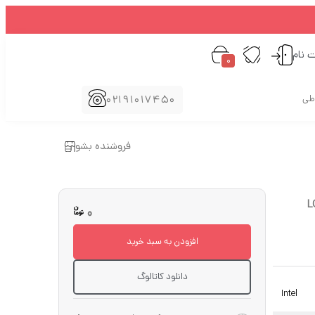
ت نام
0
02191017450
اطی
فروشنده بشو
0
افزودن به سبد خرید
دانلود کاتالوگ
Intel