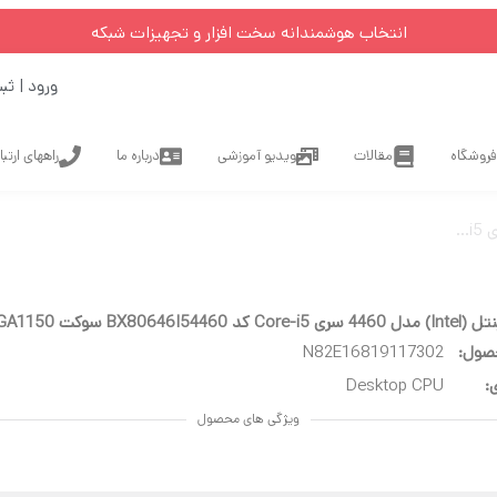
انتخاب هوشمندانه سخت افزار و تجهیزات شبکه
ورود | ثب
فروشگاه
مقالات
ویدیو آموزشی
درباره ما
راههای ارتب
BX80646I5446 سوکت LGA1150
صول:
N82E16819117302
:
Desktop CPU
ویژگی های محصول