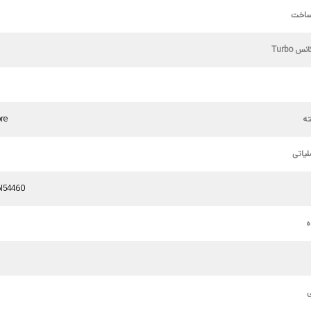
ساخت
 Turbo
ه
re
یاتی
I54460
ه
ی