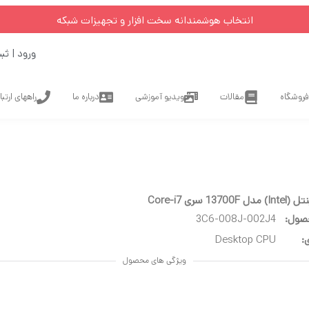
انتخاب هوشمندانه سخت افزار و تجهیزات شبکه
ورود | ثب
فروشگاه
مقالات
ویدیو آموزشی
درباره ما
راههای ارتب
137 سری Core-i7
صول:
3C6-008J-002J4
:
Desktop CPU
ویژگی های محصول