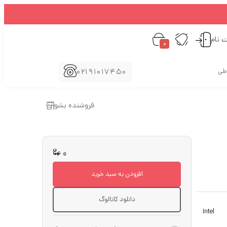
ت نام
0
02191017450
اطی
فروشنده بشو
0
افزودن به سبد خرید
دانلود کاتالوگ
Intel