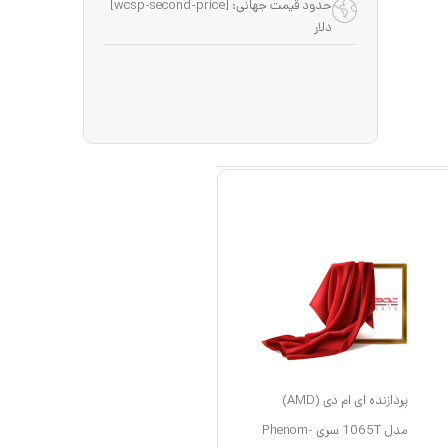
حدود قیمت جهانی: [wcsp-second-price]
دلار
پردازنده ای ام دی (AMD)
مدل 1065T سری Phenom-